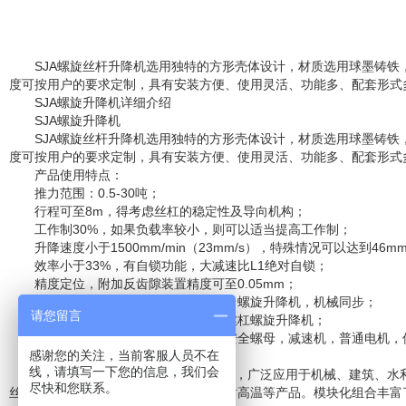
SJA螺旋丝杆升降机选用独特的方形壳体设计，材质选用球墨铸
度可按用户的要求定制，具有安装方便、使用灵活、功能多、配套形式
SJA螺旋升降机详细介绍
SJA螺旋升降机
SJA螺旋丝杆升降机选用独特的方形壳体设计，材质选用球墨铸
度可按用户的要求定制，具有安装方便、使用灵活、功能多、配套形式
产品使用特点：
推力范围：0.5-30吨；
行程可至8m，得考虑丝杠的稳定性及导向机构；
工作制30%，如果负载率较小，则可以适当提高工作制；
升降速度小于1500mm/min（23mm/s），特殊情况可以达到46mm
效率小于33%，有自锁功能，大减速比L1绝对自锁；
精度定位，附加反齿隙装置精度可至0.05mm；
绝对同步，同一电机可同时驱动多台螺旋升降机，机械同步；
请您留言
可提供双头丝杠，三头丝杠，滚珠丝杠螺旋升降机；
可配编码器，限位开关，防尘罩，安全螺母，减速机，普通电机，
感谢您的关注，当前客服人员不在
操作维护简单，噪音低。
线，请填写一下您的信息，我们会
SJA螺旋升降机是一种基础起重部件，广泛应用于机械、建筑、
尽快和您联系。
丝杠螺旋升降机，多头丝杠，耐低温，耐高温等产品。模块化组合丰富