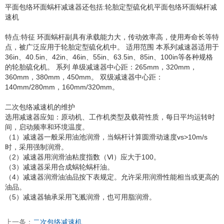
平面包络环面蜗杆减速器还包括:轮胎定型硫化机平面包络环面蜗杆减
速机
特点:特征 环面蜗杆副具有承载能力大，传动效率高，使用寿命长等特
点，被广泛应用于轮胎定型硫化机中。 适用范围 本系列减速器适用于
36in、40.5in、42in、46in、55in、63.5in、85in、100in等各种规格
的轮胎硫化机。 系列 单级减速器中心距：265mm，320mm，
360mm，380mm，450mm。 双级减速器中心距：
140mm/280mm，160mm/320mm。
二次包络减速机的维护
选用减速器应知：原动机、工作机类型及载荷性质，每日平均运转时
间，启动频率和环境温度。
（1）减速器一般采用油池润滑，当蜗杆计算圆滑动速度vs>10m/s
时，采用强制润滑。
（2）减速器用润滑油粘度指数（Ⅵ）应大于100。
（3）减速器采用合成蜗轮蜗杆油。
（4）减速器润滑油油品按下表规定。允许采用润滑性能相当或更高的
油品。
（5）减速器轴承采用飞溅润滑，也可用脂润滑。
上一条：
二次包络减速机