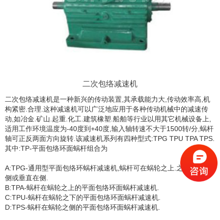
二次包络减速机
二次包络减速机是一种新兴的传动装置,其承载能力大,传动效率高,机
构紧密.合理.这种减速机可以广泛地应用于各种传动机械中的减速传
动,如冶金.矿山.起重.化工.建筑橡塑.船舶等行业以用其它机械设备上,
适用工作环境温度为-40度到+40度,输入轴转速不大于1500转/分,蜗杆
轴可正反两面方向旋转.该减速机系列有四种型式:TPG TPU TPA TPS.
其中:TP-平面包络环面蜗杆组合为
A:TPG-通用型平面包络环蜗杆减速机,蜗杆可在蜗轮之上.之下.水平之
侧或垂直在侧.
B:TPA-蜗杆在蜗轮之上的平面包络环面蜗杆减速机.
C:TPU-蜗杆在蜗轮之下的平面包络环面蜗杆减速机.
D:TPS-蜗杆在蜗轮之侧的平面包络环面蜗杆减速机.